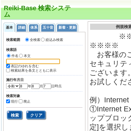
Reiki-Base 検索システ
ム
例規検
基本
詳細
体系
五十音
新着・更新
　　　　※
検索範囲
全検索
絞込み検索
※※※※

検索語
　お客様の
件名
本文
セキュリテ
表記のゆれを含む
検索結果を条文とともに表示
ございます
お試しくださ
施行年月日
時点
年
月
日
検索対象
例）Interne
現行
廃止
①Interne
検索
クリア
ップブロッ
定]を選択し