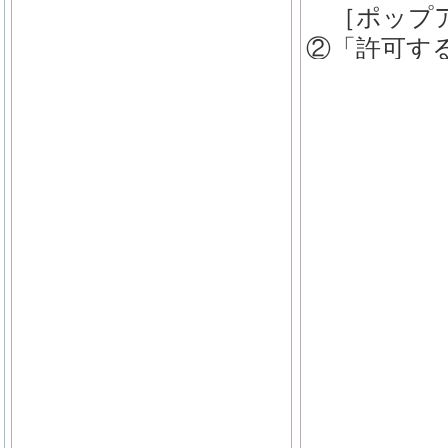
　［ポップ
②「許可す
アドレス(http:/
Shohin/pag
③［追加］
一覧に表示さ
④［閉じる
※お使いのパ
「Yahoo
各ツールバ
ください。

　「ポップ
「ポップア